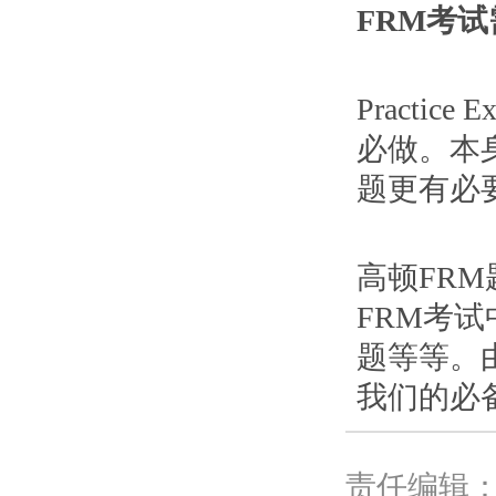
FRM考
Practi
必做。本
题更有必
高顿FR
FRM考
题等等。
我们的必
责任编辑：