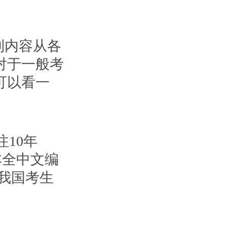
到内容从各
对于一般考
可以看一
10年
本全中文编
是我国考生