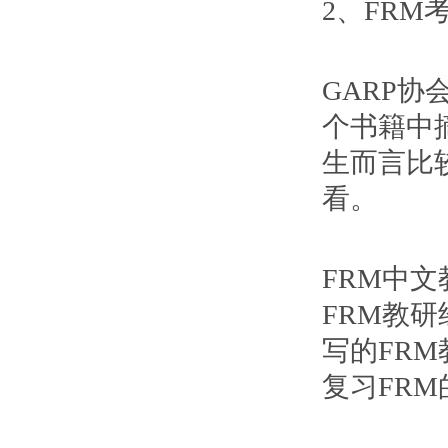
2、FR
GARP
个书籍中
生而言比
看。
FRM中
FRM教
写的FRM
复习FR