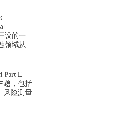
k
l
RP）开设的一
融领域从
rt II。
主题，包括
、风险测量