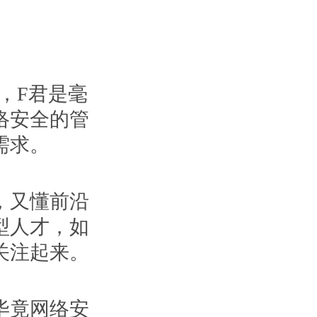
，F君是毫
络安全的管
需求。
，又懂前沿
型人才，如
关注起来。
毕竟网络安