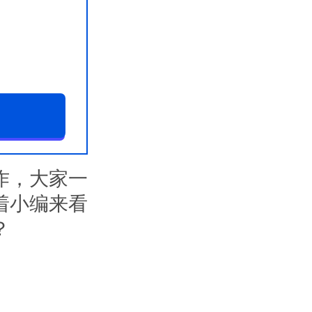
作，大家一
着小编来看
？