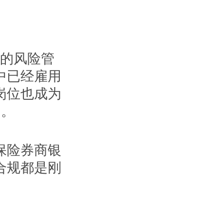
）的风险管
中已经雇用
岗位也成为
的。
保险券商银
合规都是刚