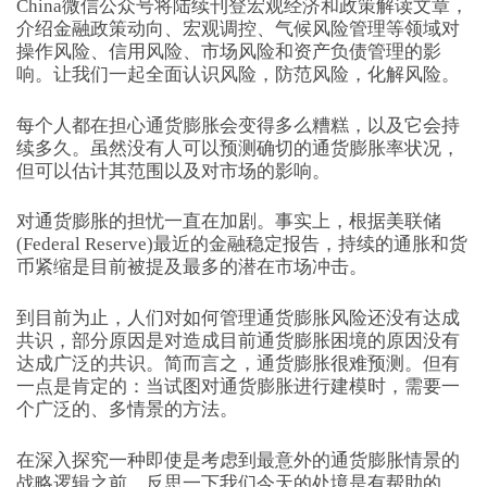
China微信公众号将陆续刊登宏观经济和政策解读文章，
介绍金融政策动向、宏观调控、气候风险管理等领域对
操作风险、信用风险、市场风险和资产负债管理的影
响。让我们一起全面认识风险，防范风险，化解风险。
每个人都在担心通货膨胀会变得多么糟糕，以及它会持
续多久。虽然没有人可以预测确切的通货膨胀率状况，
但可以估计其范围以及对市场的影响。
对通货膨胀的担忧一直在加剧。事实上，根据美联储
(Federal Reserve)最近的金融稳定报告，持续的通胀和货
币紧缩是目前被提及最多的潜在市场冲击。
到目前为止，人们对如何管理通货膨胀风险还没有达成
共识，部分原因是对造成目前通货膨胀困境的原因没有
达成广泛的共识。简而言之，通货膨胀很难预测。但有
一点是肯定的：当试图对通货膨胀进行建模时，需要一
个广泛的、多情景的方法。
在深入探究一种即使是考虑到最意外的通货膨胀情景的
战略逻辑之前，反思一下我们今天的处境是有帮助的。