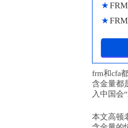
FR
FR
frm和c
含金量都
入中国会“
本文高顿老
含金量的