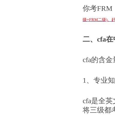
你考FR
级+FRM二级)。
二、cfa
cfa的含
1、专业
cfa是
将三级都