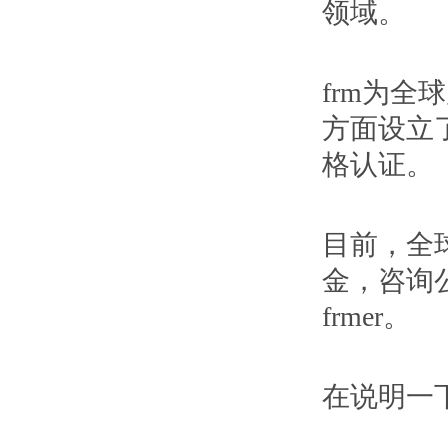
领域。
frm为
方面设立
格认证。
目前，全
金，咨询
frmer。
在说明一下